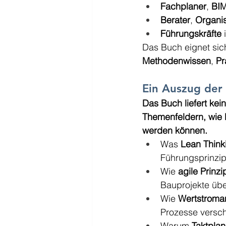
Fachplaner
, 
BIM
Berater
, 
Organis
Führungskräfte
 
Das Buch eignet sich
Methodenwissen
, 
Pr
Ein Auszug der
Das Buch liefert ke
Themenfeldern, wie 
werden können.
Was 
Lean Think
Führungsprinzip
Wie 
agile Prinzi
Bauprojekte üb
Wie 
Wertstroma
Prozesse versch
Warum 
Taktpla