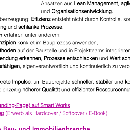
Ansätzen aus 
Lean Management
, 
agi
und 
Organisationsentwicklung
.
Überzeugung: 
Effizienz
 entsteht nicht durch Kontrolle, s
ung
 und 
schlanke Prozesse
.
r erfahren unter anderem:
nzipien
 konkret im Bauprozess anwenden,
ethoden
 auf der Baustelle und in Projektteams integriere
endung erkennen
, 
Prozesse entschlacken
 und 
Wert sch
efähigen
, eigenverantwortlich und kontinuierlich zu ver
krete Impulse
, um Bauprojekte 
schneller
, 
stabiler
 und 
ko
ichzeitig 
höherer Qualität
 und 
effizienter Ressourcenn
anding-Page) auf Smart Works
op
 (Erwerb als Hardcover / Softcover / E-Book)
ie Bau- und Immobilienbranche