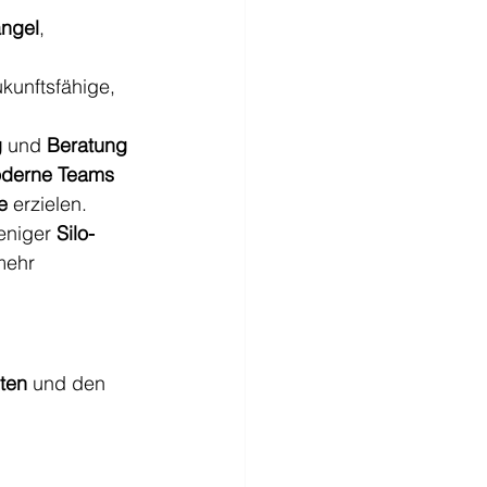
ngel
, 
ukunftsfähige, 
g
 und 
Beratung
derne Teams
e
 erzielen.
eniger 
Silo-
mehr 
lten
 und den 