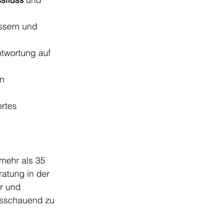
ssern und 
ntwortung auf 
n 
rtes 
mehr als 35 
atung in der 
r und 
usschauend zu 