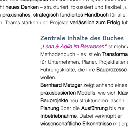
ht 
neues Denken
 – strukturiert, fokussiert und flexibel.
„
L
n 
praxisnahes
, 
strategisch fundiertes Handbuch
 für alle,
n, Teams stärken und Projekte 
verlässlich zum Erfolg
 fü
Zentrale Inhalte des Buches
„Lean & Agile im Bauwesen“
 ist mehr 
Methodenbuch – es ist ein 
Transforma
für Unternehmen, Planer, Projektleiter
Führungskräfte, die ihre 
Bauprozesse
wollen.
Bernhard Metzger
 zeigt anhand eines
praxisbasierten Modells
, wie sich 
klas
Bauprojekte
 neu strukturieren lassen 
Planung
 über die 
Ausführung
 bis zur 
Inbetriebnahme
. Dabei verknüpft er 
wissenschaftliche Erkenntnisse
 mit er