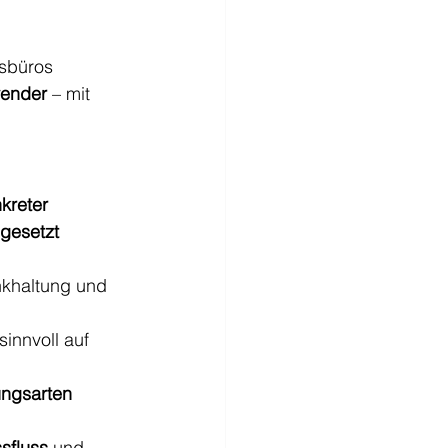
sbüros
wender
 – mit 
kreter 
gesetzt 
nkhaltung und 
 sinnvoll auf 
ngsarten
sfluss
 und 