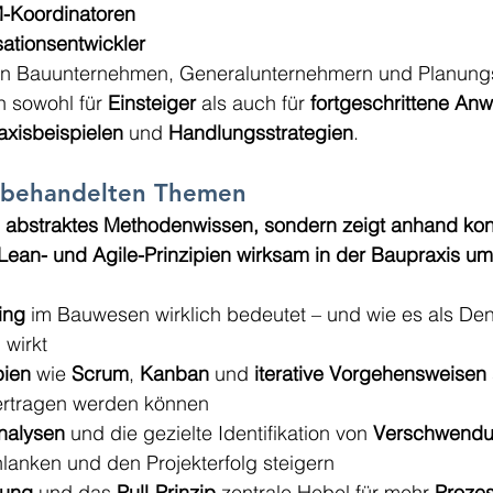
-Koordinatoren
ationsentwickler
in Bauunternehmen, Generalunternehmern und Planung
 sowohl für 
Einsteiger
 als auch für 
fortgeschrittene An
axisbeispielen
 und 
Handlungsstrategien
.
 behandelten Themen
in abstraktes Methodenwissen, sondern zeigt anhand kon
Lean- und Agile-Prinzipien wirksam in der Baupraxis um
ing
 im Bauwesen wirklich bedeutet – und wie es als De
 wirkt
pien
 wie 
Scrum
, 
Kanban
 und 
iterative Vorgehensweisen
ertragen werden können
nalysen
 und die gezielte Identifikation von 
Verschwendu
lanken und den Projekterfolg steigern
nung
 und das 
Pull-Prinzip
 zentrale Hebel für mehr 
Prozes