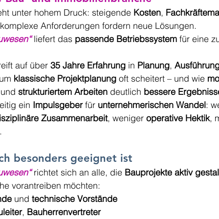
eht unter hohem Druck: steigende 
Kosten
, 
Fachkräftema
 komplexe Anforderungen fordern neue Lösungen.
auwesen“
liefert das 
passende Betriebssystem
 für eine z
reift auf über 
35 Jahre Erfahrung
 in 
Planung
, 
Ausführun
rum 
klassische Projektplanung
 oft scheitert – und wie 
mo
 und 
strukturiertem Arbeiten
 deutlich 
bessere Ergebniss
itig ein 
Impulsgeber
 für 
unternehmerischen Wandel
: w
disziplinäre Zusammenarbeit
, weniger 
operative Hektik
, 
.
ch besonders geeignet ist
auwesen“
richtet sich an alle, die 
Bauprojekte aktiv gesta
he vorantreiben möchten:
nde
 und 
technische Vorstände
leiter
, 
Bauherrenvertreter