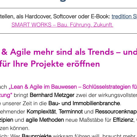
tellen, als Hardcover, Softcover oder E-Book: 
tredition 
SMART WORKS – Bau. Führung. Zukunft.
 & 
Agile
 mehr sind als Trends – un
für Ihre Projekte eröffnen
uch 
„Lean & Agile im Bauwesen – Schlüsselstrategien für 
zung“
 bringt 
Bernhard Metzger
 zwei der wirkungsvollste
nserer Zeit in die 
Bau- und Immobilienbranche
.
nehmender 
Komplexität
, 
Terminnot
 und 
Ressourcenknap
zipien
 und 
agile Methoden
 neue Maßstäbe für 
Effizienz
, 
tzen können.
ich: Wer 
Bauprojekte
 wirksam führen will, braucht mehr 