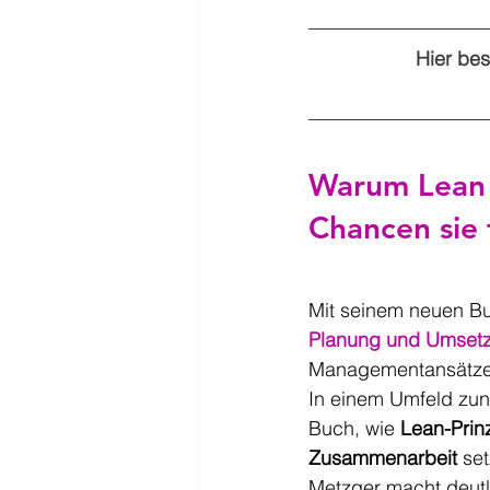
Hier bes
Warum 
Lean
Chancen sie 
Mit seinem neuen B
Planung und Umset
Managementansätze u
In einem Umfeld zu
Buch, wie 
Lean-Prin
Zusammenarbeit
 se
Metzger macht deutl