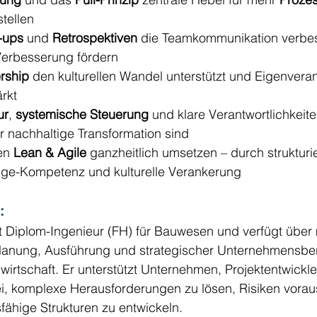
stellen
-ups
 und 
Retrospektiven
 die Teamkommunikation verbe
 Verbesserung fördern
rship
 den kulturellen Wandel unterstützt und Eigenvera
rkt
ur
, 
systemische Steuerung
 und klare Verantwortlichkeite
r nachhaltige Transformation sind
en 
Lean & Agile
 ganzheitlich umsetzen – durch strukturie
ge-Kompetenz und kulturelle Verankerung
:
st Diplom-Ingenieur (FH) für Bauwesen und verfügt über 
Planung, Ausführung und strategischer Unternehmensber
irtschaft. Er unterstützt Unternehmen, Projektentwickle
i, komplexe Herausforderungen zu lösen, Risiken vora
fähige Strukturen zu entwickeln.