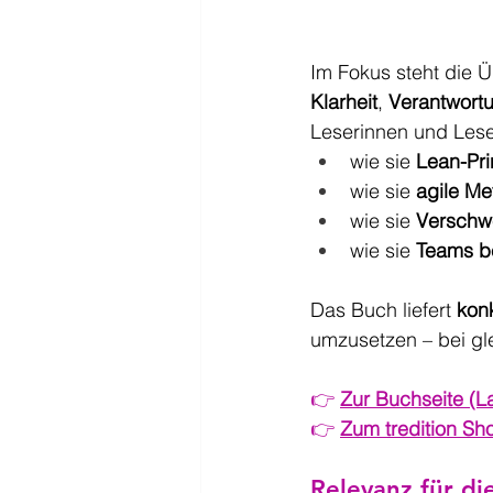
Im Fokus steht die 
Klarheit
, 
Verantwort
Leserinnen und Lese
wie sie 
Lean-Pri
wie sie 
agile M
wie sie 
Verschw
wie sie 
Teams b
Das Buch liefert 
kon
umzusetzen – bei gle
👉 
Zur Buchseite (L
👉 
Zum tredition Sh
Relevanz für d