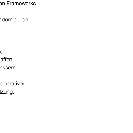
len Frameworks
ondern durch 
n,
affen
,
bessern.
operativer
utzung
.