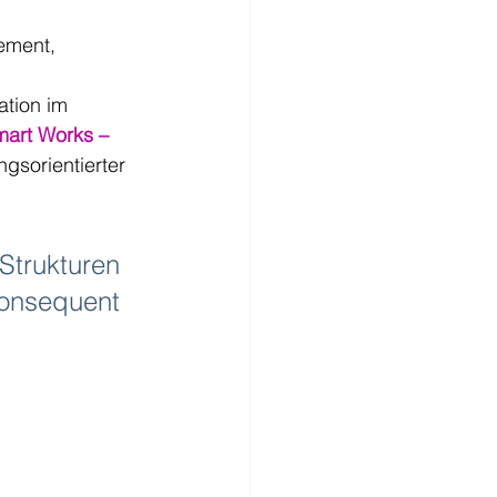
ement, 
ation im 
art Works – 
ngsorientierter 
rukturen 
sequent 