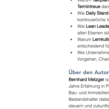
Termintreue
 dar
Wie 
Daily Stand
kontinuierliche
Wie 
Lean Leade
allen Ebenen stä
Warum 
Lernkult
entscheidend fü
Wie Unternehm
Vorgehen, Chan
Über den Autor
Bernhard Metzger
 i
Jahre Erfahrung in 
Bau- und Immobilienw
Bestandshalter dabe
steuern und zukunfts