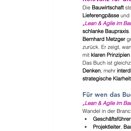
Die 
Bauwirtschaft
 st
Lieferengpässe
 und
„Lean & Agile im B
schlanke Baupraxis
.
Bernhard Metzger
 g
zurück. Er zeigt, wa
mit 
klaren Prinzipien
Das Buch ist gleichze
Denken
, mehr 
inter
strategische Klarheit
Für wen das Bu
„Lean & Agile im B
Wandel in der Branc
Geschäftsführe
Projektleiter
, 
Bau