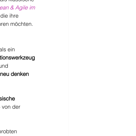
ean & Agile im 
 die ihre 
hren möchten.
als ein 
tionswerkzeug
 und 
 neu denken
 
sische 
– von der 
probten 