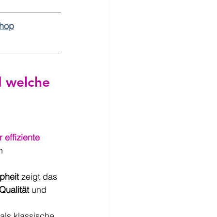
Shop
d welche 
effiziente 
n 
pheit
 zeigt das 
Qualität
 und 
als klassische 