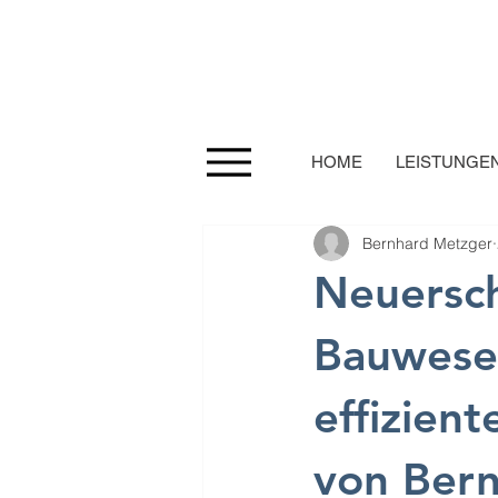
HOME
LEISTUNGE
Bernhard Metzger
Neuersch
Bauwesen
effizien
von Ber