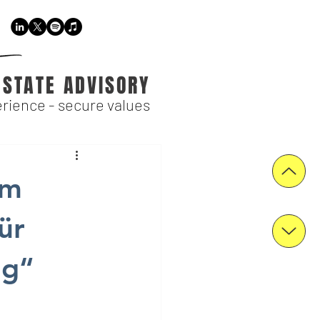
ESTATE ADVISORY
rience - secure values
im
ür
ng“