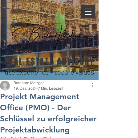
REAL ESTATE ADVISORY
use experience - secure values
Bernhard Metzger
19. Dez. 2024
7 Min. Lesezeit
Projekt Management
Office (PMO) - Der
Schlüssel zu erfolgreicher
Projektabwicklung