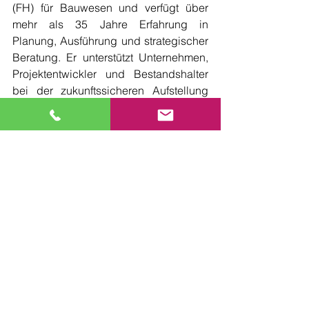
(FH) für Bauwesen und verfügt über 
mehr als 35 Jahre Erfahrung in 
Planung, Ausführung und strategischer 
Beratung. Er unterstützt Unternehmen, 
Projektentwickler und Bestandshalter 
bei der zukunftssicheren Aufstellung 
ihrer Organisationen – mit 
Schwerpunkten in Risikomanagement, 
Digitalisierung, Projektcontrolling und 
Organisationsentwicklung.
Als Gründer von 
BuiltSmart Hub
, einer 
führenden Plattform für Bauinnovation, 
und als Autor der 
SMART WORKS
-
Reihe bringt er Fachwissen in 
strukturierter, praxisnaher Form in die 
Branche ein.