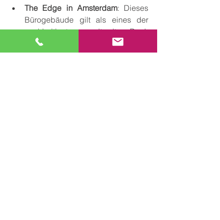
The Edge in Amsterdam
: Dieses 
Bürogebäude gilt als eines der 
nachhaltigsten weltweit. Dank 
einer durchgängigen 
Gebäudeautomation regulieren 
intelligente Systeme Licht, 
Temperatur und Belüftung und 
passen diese dynamisch an. Ein 
zentrales Feature ist die 
Beleuchtung, die abhängig von 
Tageslicht und Anwesenheit 
gesteuert wird, was erhebliche 
Einsparungen zur Folge hat.
One Angel Square in Manchester
: 
In diesem Gebäude wird die 
Energieeffizienz durch eine 
Kombination aus Wärmepumpen, 
Regenwassernutzung und 