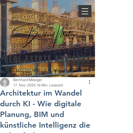
REAL ESTATE ADVISORY
use experience - secure values
Bernhard Metzger
17. Nov. 2025
16 Min. Lesezeit
Architektur im Wandel
durch KI - Wie digitale
Planung, BIM und
künstliche Intelligenz die