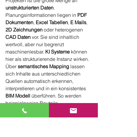
Projekten ist die große Menge an 
unstrukturierten Daten
. 
Planungsinformationen liegen in 
PDF 
Dokumenten
, 
Excel Tabellen
, 
E Mails
, 
2D Zeichnungen
 oder heterogenen 
CAD Daten
 vor. Sie sind inhaltlich 
wertvoll, aber nur begrenzt 
maschinenlesbar. 
KI Systeme
 können 
hier als strukturierende Instanz wirken. 
Über 
semantisches Mapping
 lassen 
sich Inhalte aus unterschiedlichen 
Quellen automatisch erkennen, 
interpretieren und in ein konsistentes 
BIM Modell
 überführen. So werden 
beispielsweise Bauteile, 
Materialangaben oder 
Flächeninformationen aus Dokumenten 
extrahiert und eindeutig den 
entsprechenden Objekten im Modell 