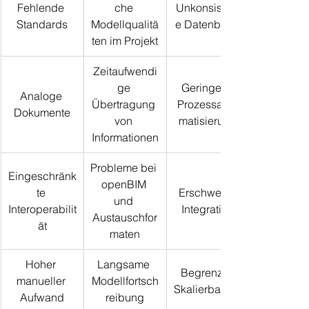
Fehlende 
che 
Unkonsistent
Standards
Modellqualitä
e Datenbasis
ten im Projekt
Zeitaufwendi
ge 
Geringere 
Analoge 
Übertragung 
Prozessauto
Dokumente
von 
matisierung
Informationen
Probleme bei 
Eingeschränk
openBIM 
te 
Erschwerte 
und 
Interoperabilit
Integration
Austauschfor
ät
maten
Hoher 
Langsame 
Begrenzte 
manueller 
Modellfortsch
Skalierbarkeit
Aufwand
reibung