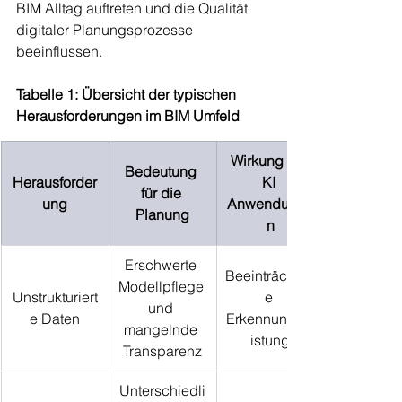
BIM Alltag auftreten und die Qualität 
digitaler Planungsprozesse 
beeinflussen.
Tabelle 1: Übersicht der typischen 
Herausforderungen im BIM Umfeld
Wirkung auf 
Bedeutung 
Herausforder
KI 
für die 
ung
Anwendunge
Planung
n
Erschwerte 
Beeinträchtigt
Modellpflege 
Unstrukturiert
e 
und 
e Daten
Erkennungsle
mangelnde 
istung
Transparenz
Unterschiedli