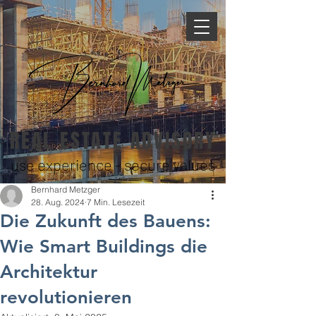
REAL ESTATE ADVISORY
use experience - secure values
Bernhard Metzger
28. Aug. 2024
7 Min. Lesezeit
Die Zukunft des Bauens:
Wie Smart Buildings die
Architektur
revolutionieren