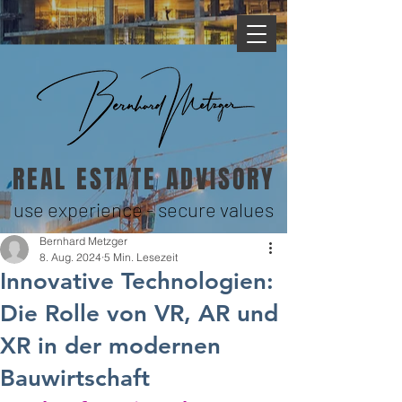
REAL ESTATE ADVISORY
use experience - secure values
Bernhard Metzger
8. Aug. 2024
5 Min. Lesezeit
Innovative Technologien:
Die Rolle von VR, AR und
XR in der modernen
Bauwirtschaft