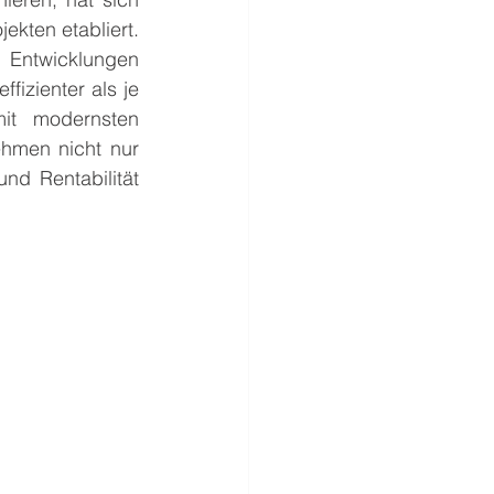
ekten etabliert. 
Entwicklungen 
fizienter als je 
it modernsten 
men nicht nur 
nd Rentabilität 