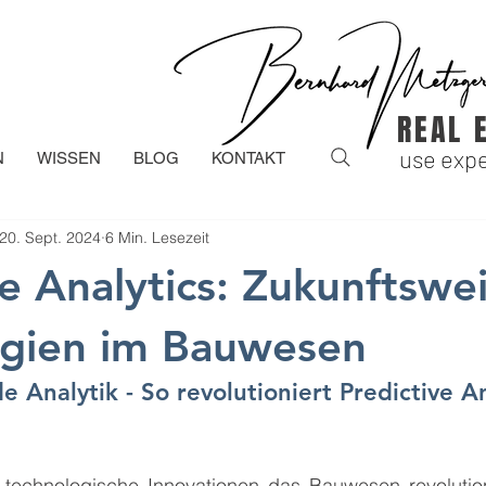
REAL 
use expe
N
WISSEN
BLOG
KONTAKT
20. Sept. 2024
6 Min. Lesezeit
ve Analytics: Zukunftswe
ogien im Bauwesen
 Analytik - So revolutioniert Predictive An
er technologische Innovationen das Bauwesen revolution