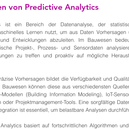
n von Predictive Analytics
cs ist ein Bereich der Datenanalyse, der statistis
schinelles Lernen nutzt, um aus Daten Vorhersagen ü
 und Entwicklungen abzuleiten. Im Bauwesen bedeut
ische Projekt-, Prozess- und Sensordaten analysier
dungen zu treffen und proaktiv auf mögliche Heraus
räzise Vorhersagen bildet die Verfügbarkeit und Qualit
m Bauwesen können diese aus verschiedensten Quelle
odellen (Building Information Modeling), IoT-Sensore
n oder Projektmanagement-Tools. Eine sorgfältige Daten
egration ist essentiell, um belastbare Analysen durchfü
Analytics basiert auf fortschrittlichen Algorithmen un