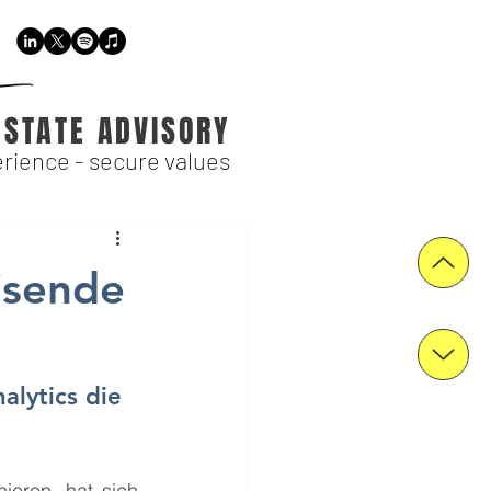
ESTATE ADVISORY
rience - secure values
isende
alytics die 
ieren, hat sich 