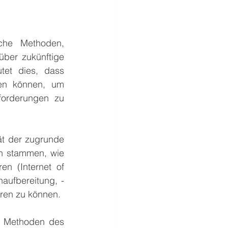
che Methoden, 
ber zukünftige 
et dies, dass 
en können, um 
forderungen zu 
ät der zugrunde 
n stammen, wie 
n (Internet of 
aufbereitung, -
hren zu können.
d Methoden des 