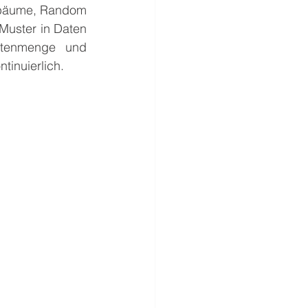
sbäume, Random 
uster in Daten 
atenmenge und 
tinuierlich.