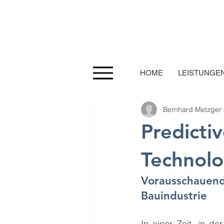
HOME
LEISTUNGE
Bernhard Metzger
Predicti
Technol
Vorausschauende
Bauindustrie
In einer Zeit, in d