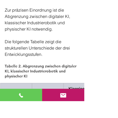
Zur präzisen Einordnung ist die 
Abgrenzung zwischen digitaler KI, 
klassischer Industrierobotik und 
physischer KI notwendig.
Die folgende Tabelle zeigt die 
strukturellen Unterschiede der drei 
Entwicklungsstufen.
Tabelle 2. Abgrenzung zwischen digitaler 
KI, klassischer Industrierobotik und 
physischer KI
Klassische 
Kriterium
Digitale KI
Industrierobot
ik