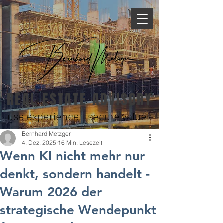
REAL ESTATE ADVISORY
use experience - secure values
Bernhard Metzger
4. Dez. 2025
16 Min. Lesezeit
Wenn KI nicht mehr nur
denkt, sondern handelt -
Warum 2026 der
strategische Wendepunkt