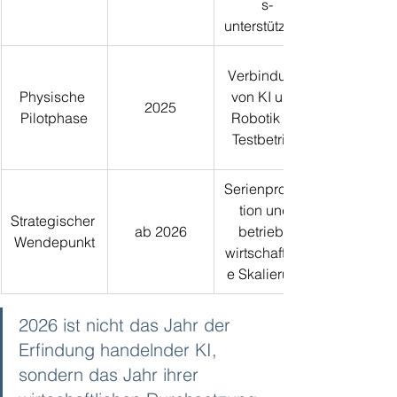
s-
unterstützung
Verbindung 
Physische 
von KI und 
2025
Pilotphase
Robotik im 
Testbetrieb
Serienproduk
tion und 
Strategischer 
ab 2026
betriebs-
Wendepunkt
wirtschaftlich
e Skalierung
2026 ist nicht das Jahr der 
Erfindung handelnder KI, 
sondern das Jahr ihrer 