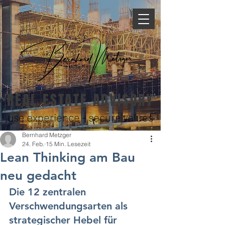
REAL ESTATE ADVISORY
use experience - secure values
Bernhard Metzger
24. Feb.
15 Min. Lesezeit
Lean Thinking am Bau
neu gedacht
Die 12 zentralen 
Verschwendungsarten als 
strategischer Hebel für 