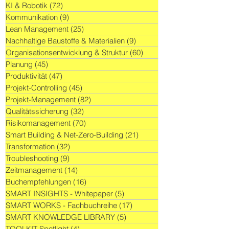
KI & Robotik
(72)
72 Beiträge
Kommunikation
(9)
9 Beiträge
Lean Management
(25)
25 Beiträge
Nachhaltige Baustoffe & Materialien
(9)
9 Beiträge
Organisationsentwicklung & Struktur
(60)
60 Beiträge
Planung
(45)
45 Beiträge
Produktivität
(47)
47 Beiträge
Projekt-Controlling
(45)
45 Beiträge
Projekt-Management
(82)
82 Beiträge
Qualitätssicherung
(32)
32 Beiträge
Risikomanagement
(70)
70 Beiträge
Smart Building & Net-Zero-Building
(21)
21 Beiträge
Transformation
(32)
32 Beiträge
Troubleshooting
(9)
9 Beiträge
Zeitmanagement
(14)
14 Beiträge
Buchempfehlungen
(16)
16 Beiträge
SMART INSIGHTS - Whitepaper
(5)
5 Beiträge
SMART WORKS - Fachbuchreihe
(17)
17 Beiträge
SMART KNOWLEDGE LIBRARY
(5)
5 Beiträge
TOOLKIT Spotlight
(4)
4 Beiträge