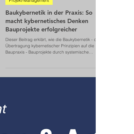
Bernhard Metzger
16. Okt. 2025
7 Min. Lesezeit
Projekt-Management
Baukybernetik in der Praxis: So
macht kybernetisches Denken
Bauprojekte erfolgreicher
Dieser Beitrag erklärt, wie die Baukybernetik - die
Übertragung kybernetischer Prinzipien auf die
Baupraxis - Bauprojekte durch systemische
Steuerung erfolgreicher macht. Er beschreibt
zentrale Methoden, Prinzipien und deren
praktische Umsetzung für mehr Effizienz und