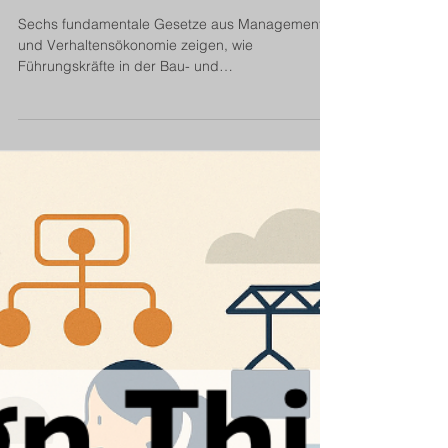
Projekt-Management
Sechs unverrückbare Gesetze für
den Erfolg in der Bau- und
Immobilienwirtschaft
Sechs fundamentale Gesetze aus Management
und Verhaltensökonomie zeigen, wie
Führungskräfte in der Bau- und
Immobilienwirtschaft Projekte effizienter steuern,
Risiken reduzieren und nachhaltigen Erfolg
sichern. Der Beitrag verbindet Theorie mit
praxiserprobten Strategien.