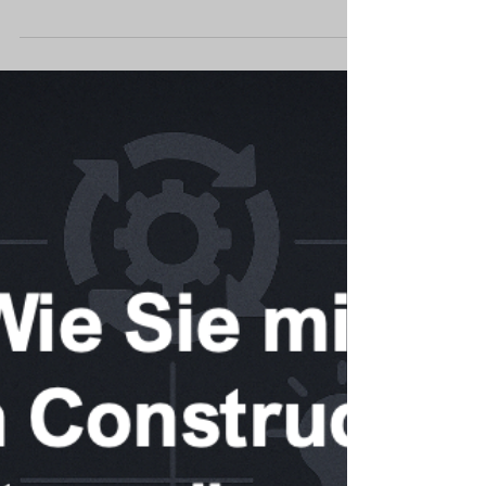
TOOLKIT Spotlight
Toolkit Spotlight: Lean & Agile -
Methoden und Werkzeuge für
mehr Effizienz, Flexibilität und
Projekterfolg
Lean & Agile bringt Effizienz und Flexibilität in
Bauprojekte. Mit Methoden wie Last Planner
System, Kanban, Scrum-Sprints und
Wertstromanalyse lassen sich Abläufe optimieren,
Transparenz schaffen und Projekterfolge sichern.