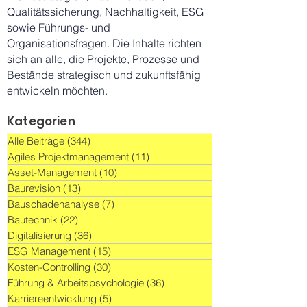
Qualitätssicherung, Nachhaltigkeit, ESG
sowie Führungs- und
Organisationsfragen. Die Inhalte richten
sich an alle, die Projekte, Prozesse und
Bestände strategisch und zukunftsfähig
entwickeln möchten.
Kategorien
Alle Beiträge
(344)
344 Beiträge
Agiles Projektmanagement
(11)
11 Beiträge
Asset-Management
(10)
10 Beiträge
Baurevision
(13)
13 Beiträge
Bauschadenanalyse
(7)
7 Beiträge
Bautechnik
(22)
22 Beiträge
Digitalisierung
(36)
36 Beiträge
ESG Management
(15)
15 Beiträge
Kosten-Controlling
(30)
30 Beiträge
Führung & Arbeitspsychologie
(36)
36 Beiträge
Karriereentwicklung
(5)
5 Beiträge