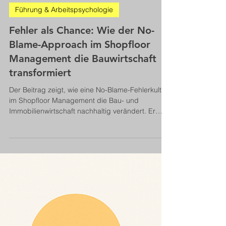
Bernhard Metzger
15. Jan.
10 Min. Lesezeit
Führung & Arbeitspsychologie
Fehler als Chance: Wie der No-
Blame-Approach im Shopfloor
Management die Bauwirtschaft
transformiert
Der Beitrag zeigt, wie eine No-Blame-Fehlerkultur
im Shopfloor Management die Bau- und
Immobilienwirtschaft nachhaltig verändert. Er
erklärt, warum Führung, Transparenz und
systematisches Lernen entscheidend für
Produktivität, Qualität und Zukunftsfähigkeit sind.