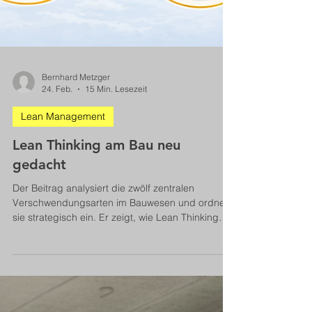
Bernhard Metzger
24. Feb.
15 Min. Lesezeit
Lean Management
Lean Thinking am Bau neu
gedacht
Der Beitrag analysiert die zwölf zentralen
Verschwendungsarten im Bauwesen und ordnet
sie strategisch ein. Er zeigt, wie Lean Thinking
Produktivität, Qualität und Termin­sicherheit
systematisch verbessert. Konkrete
Handlungsempfehlungen unterstützen Fach- und
Führungskräfte bei der praktischen Umsetzung.