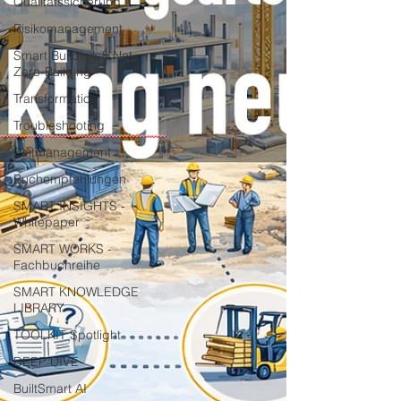
Qualitätssicherung
Risikomanagement
Smart Building & Net-
Zero-Building
Transformation
Troubleshooting
Zeitmanagement
Buchempfehlungen
SMART INSIGHTS -
Whitepaper
SMART WORKS -
Fachbuchreihe
SMART KNOWLEDGE
LIBRARY
TOOLKIT Spotlight
DEEP DIVE
BuiltSmart AI