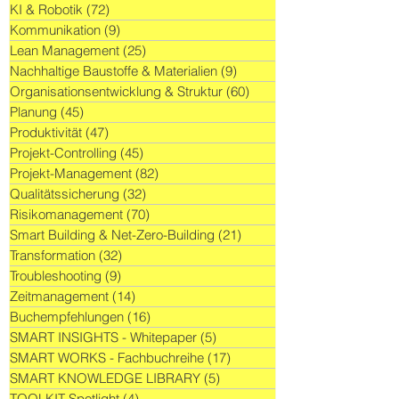
KI & Robotik
(72)
72 Beiträge
Kommunikation
(9)
9 Beiträge
Lean Management
(25)
25 Beiträge
Nachhaltige Baustoffe & Materialien
(9)
9 Beiträge
Organisationsentwicklung & Struktur
(60)
60 Beiträge
Planung
(45)
45 Beiträge
Produktivität
(47)
47 Beiträge
Projekt-Controlling
(45)
45 Beiträge
Projekt-Management
(82)
82 Beiträge
Qualitätssicherung
(32)
32 Beiträge
Risikomanagement
(70)
70 Beiträge
Smart Building & Net-Zero-Building
(21)
21 Beiträge
Transformation
(32)
32 Beiträge
Troubleshooting
(9)
9 Beiträge
Zeitmanagement
(14)
14 Beiträge
Buchempfehlungen
(16)
16 Beiträge
SMART INSIGHTS - Whitepaper
(5)
5 Beiträge
SMART WORKS - Fachbuchreihe
(17)
17 Beiträge
SMART KNOWLEDGE LIBRARY
(5)
5 Beiträge
TOOLKIT Spotlight
(4)
4 Beiträge