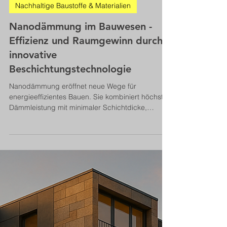
Bernhard Metzger
28. Okt. 2025
11 Min. Lesezeit
Nachhaltige Baustoffe & Materialien
Nanodämmung im Bauwesen -
Effizienz und Raumgewinn durch
innovative
Beschichtungstechnologie
Nanodämmung eröffnet neue Wege für
energieeffizientes Bauen. Sie kombiniert höchste
Dämmleistung mit minimaler Schichtdicke,
bewahrt wertvolle Flächen und ermöglicht
nachhaltige Sanierung ohne Kompromisse bei