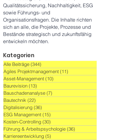
Qualitätssicherung, Nachhaltigkeit, ESG
sowie Führungs- und
Organisationsfragen. Die Inhalte richten
sich an alle, die Projekte, Prozesse und
Bestände strategisch und zukunftsfähig
entwickeln möchten.
Kategorien
Alle Beiträge
(344)
344 Beiträge
Agiles Projektmanagement
(11)
11 Beiträge
Asset-Management
(10)
10 Beiträge
Baurevision
(13)
13 Beiträge
Bauschadenanalyse
(7)
7 Beiträge
Bautechnik
(22)
22 Beiträge
Digitalisierung
(36)
36 Beiträge
ESG Management
(15)
15 Beiträge
Kosten-Controlling
(30)
30 Beiträge
Führung & Arbeitspsychologie
(36)
36 Beiträge
Karriereentwicklung
(5)
5 Beiträge