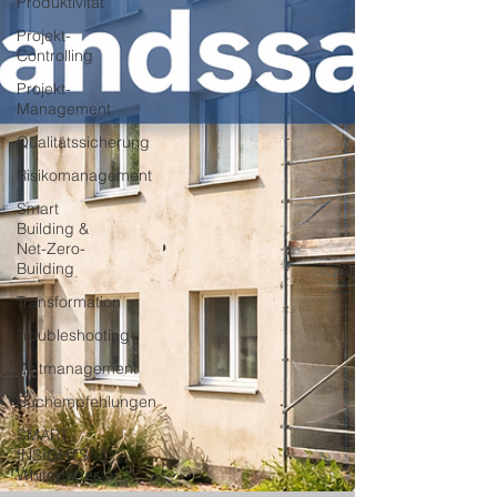
Produktivität
Projekt-
Controlling
Projekt-
Management
Qualitätssicherung
Risikomanagement
Smart
Building &
Net-Zero-
Building
Transformation
Troubleshooting
Zeitmanagement
Buchempfehlungen
SMART
INSIGHTS -
Whitepaper