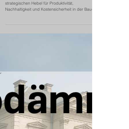
Modulbauweise als
Transformationsstrategie
Die Modulbauweise entwickelt sich zum
strategischen Hebel für Produktivität,
Nachhaltigkeit und Kostensicherheit in der Bau-
und Immobilienwirtschaft. Der Beitrag analysiert
konstruktive Grundlagen, wirtschaftliche
Skaleneffekte sowie digitale und regulatorische
Erfolgsfaktoren. Entscheider erhalten eine
fundierte Orientierung für die industrielle
Transformation des Bauens.