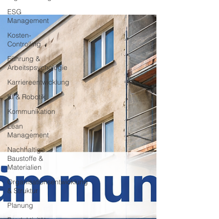
Baustelle.
ESG
Management
Kosten-
Controlling
Führung &
Arbeitspsychologie
Karriereentwicklung
KI & Robotik
Kommunikation
Lean
Management
Nachhaltige
Baustoffe &
Materialien
Organisationsentwicklung
& Struktur
Planung