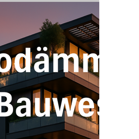
Die energetische Sanierung denkmalgeschützter
Gebäude zählt zu den größten
Herausforderungen der Baupraxis.
Nanodämmung bietet hier eine zukunftsweisende
Lösung, die Energieeffizienz, Substanzerhalt und
architektonische Integrität harmonisch vereint.