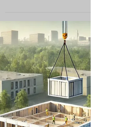
Bautechnik
Modulares Bauen im Aufwind –
Zwischen Vision, Realität und
Verantwortung
Innovativer Ansatz: Set-Based Design optimiert
das Projektmanagement im Bauwesen durch
parallele Planung und Flexibilität.