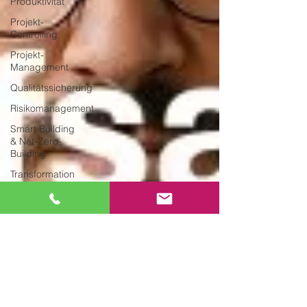
Produktivität
Projekt-
Controlling
Projekt-
Management
Qualitätssicherung
Risikomanagement
Smart Building
& Net-Zero-
Building
Transformation
Troubleshooting
Zeitmanagement
Buchempfehlungen
SMART
INSIGHTS -
Whitepaper
SMART WORKS