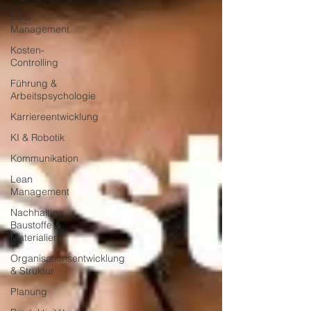
ESG
Management
Kosten-
Controlling
Führung &
Arbeitspsychologie
Karriereentwicklung
KI & Robotik
Kommunikation
Lean
Management
Nachhaltige
Baustoffe &
Materialien
Organisationsentwicklung
& Struktur
Planung