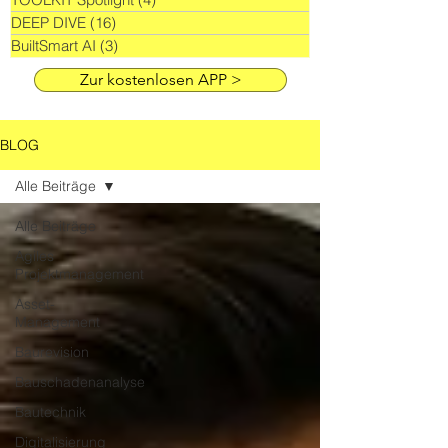
DEEP DIVE
(16)
16 Beiträge
BuiltSmart AI
(3)
3 Beiträge
Zur kostenlosen APP >
BLOG
Alle Beiträge
Alle Beiträge
Agiles
Projektmanagement
Asset-
Management
Baurevision
Bauschadenanalyse
Bautechnik
Digitalisierung