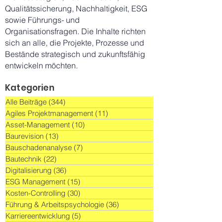
Qualitätssicherung, Nachhaltigkeit, ESG
sowie Führungs- und
Organisationsfragen. Die Inhalte richten
sich an alle, die Projekte, Prozesse und
Bestände strategisch und zukunftsfähig
entwickeln möchten.
Kategorien
Alle Beiträge
(344)
344 Beiträge
Agiles Projektmanagement
(11)
11 Beiträge
Asset-Management
(10)
10 Beiträge
Baurevision
(13)
13 Beiträge
Bauschadenanalyse
(7)
7 Beiträge
Bautechnik
(22)
22 Beiträge
Digitalisierung
(36)
36 Beiträge
ESG Management
(15)
15 Beiträge
Kosten-Controlling
(30)
30 Beiträge
Führung & Arbeitspsychologie
(36)
36 Beiträge
Karriereentwicklung
(5)
5 Beiträge