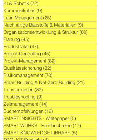
KI & Robotik
(72)
72 Beiträge
Kommunikation
(9)
9 Beiträge
Lean Management
(25)
25 Beiträge
Nachhaltige Baustoffe & Materialien
(9)
9 Beiträge
Organisationsentwicklung & Struktur
(60)
60 Beiträge
Planung
(45)
45 Beiträge
Produktivität
(47)
47 Beiträge
Projekt-Controlling
(45)
45 Beiträge
Projekt-Management
(82)
82 Beiträge
Qualitätssicherung
(32)
32 Beiträge
Risikomanagement
(70)
70 Beiträge
Smart Building & Net-Zero-Building
(21)
21 Beiträge
Transformation
(32)
32 Beiträge
Troubleshooting
(9)
9 Beiträge
Zeitmanagement
(14)
14 Beiträge
Buchempfehlungen
(16)
16 Beiträge
SMART INSIGHTS - Whitepaper
(5)
5 Beiträge
SMART WORKS - Fachbuchreihe
(17)
17 Beiträge
SMART KNOWLEDGE LIBRARY
(5)
5 Beiträge
TOOLKIT Spotlight
(4)
4 Beiträge