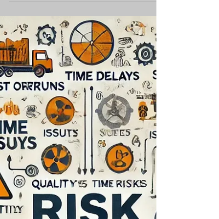
im Bauwesen“ von Bernhard
Metzger
Entdecke das neue Fachbuch „Smart Risk –
Strategisches Risikomanagement im Bauwesen“
von Bernhard Metzger. Methoden, Prozesse und
Best Practices für eine vorausschauende
Planung, sichere Bauausführung und resiliente
Organisationen. Jetzt mehr erfahren!