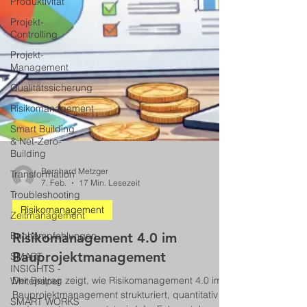
Produktivität
Projekt-
Controlling
Projekt-
Management
Qualitätssicherung
Risikomanagement
Smart Building
& Net-Zero-
Building
Transformation
Troubleshooting
Bernhard Metzger
7. Feb.
17 Min. Lesezeit
Zeitmanagement
Risikomanagement
Buchempfehlungen
SMART
Risikomanagement 4.0 im
INSIGHTS -
Bauprojektmanagement
Whitepaper
SMART WORKS
Der Beitrag zeigt, wie Risikomanagement 4.0 im