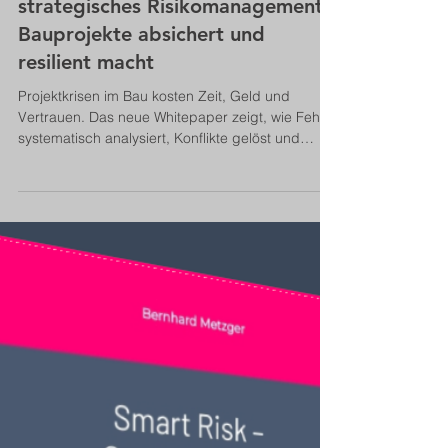
18. Juni 2025
4 Min. Lesezeit
SMART INSIGHTS - Whitepaper
Whitepaper-Release: Risiken
erkennen, Projekte sichern – Wie
strategisches Risikomanagement
Bauprojekte absichert und
resilient macht
Projektkrisen im Bau kosten Zeit, Geld und
Vertrauen. Das neue Whitepaper zeigt, wie Fehler
systematisch analysiert, Konflikte gelöst und
stabile Abläufe wiederhergestellt werden – mit
praxisnahen Methoden für erfolgreiches
Troubleshooting im Bau- und Planungsprozess.