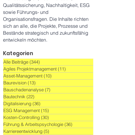
Qualitätssicherung, Nachhaltigkeit, ESG
sowie Führungs- und
Organisationsfragen. Die Inhalte richten
sich an alle, die Projekte, Prozesse und
Bestände strategisch und zukunftsfähig
entwickeln möchten.
Kategorien
Alle Beiträge
(344)
344 Beiträge
Agiles Projektmanagement
(11)
11 Beiträge
Asset-Management
(10)
10 Beiträge
Baurevision
(13)
13 Beiträge
Bauschadenanalyse
(7)
7 Beiträge
Bautechnik
(22)
22 Beiträge
Digitalisierung
(36)
36 Beiträge
ESG Management
(15)
15 Beiträge
Kosten-Controlling
(30)
30 Beiträge
Führung & Arbeitspsychologie
(36)
36 Beiträge
Karriereentwicklung
(5)
5 Beiträge