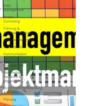
ESG
Management
Kosten-
Controlling
Führung &
Arbeitspsychologie
Karriereentwicklung
KI & Robotik
Kommunikation
Lean
Management
Nachhaltige
Baustoffe &
Materialien
Organisationsentwicklung
& Struktur
Planung