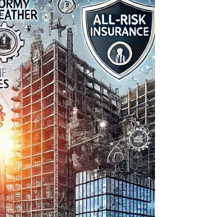
von Risikomatrix und
Risikoregister
Risikomanagement im Bauwesen: Risikomatrix
und Risikoregister helfen, Risiken zu identifizieren
und zu steuern.