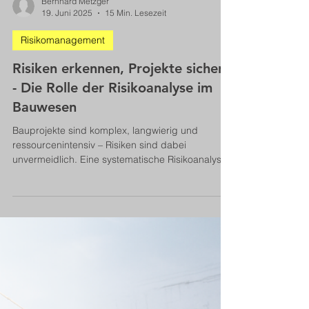
Bernhard Metzger
19. Juni 2025
15 Min. Lesezeit
Risikomanagement
Risiken erkennen, Projekte sichern
- Die Rolle der Risikoanalyse im
Bauwesen
Bauprojekte sind komplex, langwierig und
ressourcenintensiv – Risiken sind dabei
unvermeidlich. Eine systematische Risikoanalyse
hilft, Gefahren frühzeitig zu erkennen und gezielt
gegenzusteuern. Der Beitrag zeigt, wie
Projektverantwortliche Risiken strukturieren,
bewerten und dokumentieren – und warum das
für den Projekterfolg entscheidend ist.