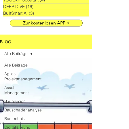
DEEP DIVE
(16)
16 Beiträge
BuiltSmart AI
(3)
3 Beiträge
Zur kostenlosen APP >
BLOG
Alle Beiträge
Alle Beiträge
Agiles
Projektmanagement
Asset-
Management
Baurevision
Bauschadenanalyse
Bautechnik
Digitalisierung