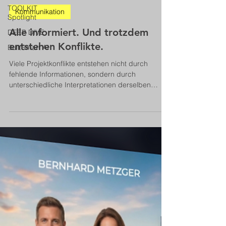
Bernhard Metzger
TOOLKIT
11. Juni
13 Min. Lesezeit
Spotlight
DEEP DIVE
Kommunikation
BuiltSmart AI
Alle informiert. Und trotzdem
entstehen Konflikte.
Viele Projektkonflikte entstehen nicht durch
fehlende Informationen, sondern durch
unterschiedliche Interpretationen derselben
Botschaft. Der Beitrag zeigt, warum
Kommunikation erst beim Empfänger beginnt und
wie Projektverantwortliche Missverständnisse,
Widerstände und Abstimmungsprobleme wirksam
vermeiden können.