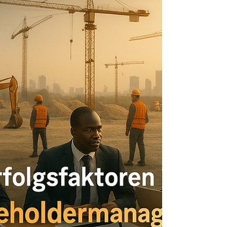
Mikromanagement ist in der Bauwirtschaft weit
verbreitet – oft aus Angst und Kontrollbedürfnis
heraus. Es führt zu Demotivation,
Innovationsverlust und Projektverzögerungen.
Der Beitrag beleuchtet Ursachen, psychologische
Effekte und Lösungsansätze für eine moderne
Führungskultur auf Basis von Vertrauen und
Verantwortung.