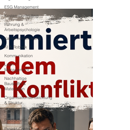
Führung.
ESG Management
Kosten-Controlling
Führung &
Arbeitspsychologie
Karriereentwicklung
KI & Robotik
Kommunikation
Lean
Management
Nachhaltige
Baustoffe &
Materialien
Organisationsentwicklung
& Struktur
Planung
Produktivität
Projekt-Controlling