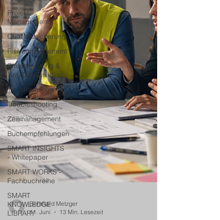
Projekt-
Management
Qualitätssicherung
Risikomanagement
Smart Building &
Net-Zero-Building
Transformation
Troubleshooting
Zeitmanagement
Buchempfehlungen
SMART INSIGHTS
- Whitepaper
SMART WORKS -
Fachbuchreihe
SMART
KNOWLEDGE
LIBRARY