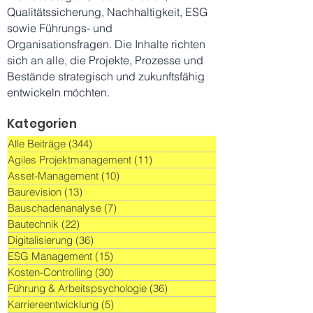
Qualitätssicherung, Nachhaltigkeit, ESG
sowie Führungs- und
Organisationsfragen. Die Inhalte richten
sich an alle, die Projekte, Prozesse und
Bestände strategisch und zukunftsfähig
entwickeln möchten.
Kategorien
Alle Beiträge
(344)
344 Beiträge
Agiles Projektmanagement
(11)
11 Beiträge
Asset-Management
(10)
10 Beiträge
Baurevision
(13)
13 Beiträge
Bauschadenanalyse
(7)
7 Beiträge
Bautechnik
(22)
22 Beiträge
Digitalisierung
(36)
36 Beiträge
ESG Management
(15)
15 Beiträge
Kosten-Controlling
(30)
30 Beiträge
Führung & Arbeitspsychologie
(36)
36 Beiträge
Karriereentwicklung
(5)
5 Beiträge