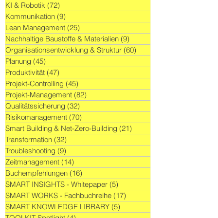
KI & Robotik
(72)
72 Beiträge
Kommunikation
(9)
9 Beiträge
Lean Management
(25)
25 Beiträge
Nachhaltige Baustoffe & Materialien
(9)
9 Beiträge
Organisationsentwicklung & Struktur
(60)
60 Beiträge
Planung
(45)
45 Beiträge
Produktivität
(47)
47 Beiträge
Projekt-Controlling
(45)
45 Beiträge
Projekt-Management
(82)
82 Beiträge
Qualitätssicherung
(32)
32 Beiträge
Risikomanagement
(70)
70 Beiträge
Smart Building & Net-Zero-Building
(21)
21 Beiträge
Transformation
(32)
32 Beiträge
Troubleshooting
(9)
9 Beiträge
Zeitmanagement
(14)
14 Beiträge
Buchempfehlungen
(16)
16 Beiträge
SMART INSIGHTS - Whitepaper
(5)
5 Beiträge
SMART WORKS - Fachbuchreihe
(17)
17 Beiträge
SMART KNOWLEDGE LIBRARY
(5)
5 Beiträge
TOOLKIT Spotlight
(4)
4 Beiträge