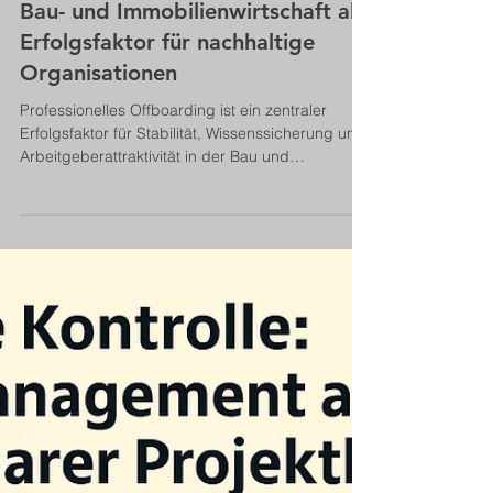
Bernhard Metzger
28. Nov. 2025
10 Min. Lesezeit
Führung & Arbeitspsychologie
Professionelles Offboarding in der
Bau- und Immobilienwirtschaft als
Erfolgsfaktor für nachhaltige
Organisationen
Professionelles Offboarding ist ein zentraler
Erfolgsfaktor für Stabilität, Wissenssicherung und
Arbeitgeberattraktivität in der Bau und
Immobilienwirtschaft. Der Beitrag zeigt praxisnah,
wie Trennungsprozesse strategisch,
wertschätzend und strukturiert gestaltet werden.