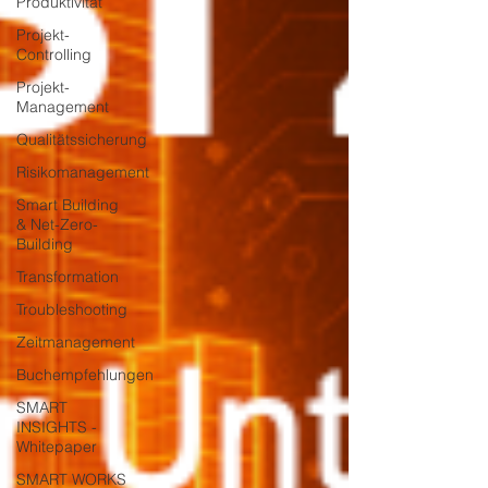
Produktivität
Projekt-
Controlling
Projekt-
Management
Qualitätssicherung
Risikomanagement
Smart Building
& Net-Zero-
Building
Transformation
Troubleshooting
Zeitmanagement
Buchempfehlungen
SMART
INSIGHTS -
Whitepaper
SMART WORKS