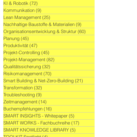
KI & Robotik
(72)
72 Beiträge
Kommunikation
(9)
9 Beiträge
Lean Management
(25)
25 Beiträge
Nachhaltige Baustoffe & Materialien
(9)
9 Beiträge
Organisationsentwicklung & Struktur
(60)
60 Beiträge
Planung
(45)
45 Beiträge
Produktivität
(47)
47 Beiträge
Projekt-Controlling
(45)
45 Beiträge
Projekt-Management
(82)
82 Beiträge
Qualitätssicherung
(32)
32 Beiträge
Risikomanagement
(70)
70 Beiträge
Smart Building & Net-Zero-Building
(21)
21 Beiträge
Transformation
(32)
32 Beiträge
Troubleshooting
(9)
9 Beiträge
Zeitmanagement
(14)
14 Beiträge
Buchempfehlungen
(16)
16 Beiträge
SMART INSIGHTS - Whitepaper
(5)
5 Beiträge
SMART WORKS - Fachbuchreihe
(17)
17 Beiträge
SMART KNOWLEDGE LIBRARY
(5)
5 Beiträge
TOOLKIT Spotlight
(4)
4 Beiträge