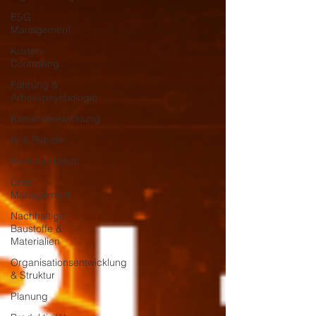
ESG
Management
Kosten-
Controlling
Führung &
Arbeitspsychologie
Karriereentwicklung
KI & Robotik
Kommunikation
Lean
Management
Nachhaltige
Baustoffe &
Materialien
Organisationsentwicklung
& Struktur
Planung