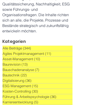
Qualitätssicherung, Nachhaltigkeit, ESG
sowie Führungs- und
Organisationsfragen. Die Inhalte richten
sich an alle, die Projekte, Prozesse und
Bestände strategisch und zukunftsfähig
entwickeln möchten.
Kategorien
Alle Beiträge
(344)
344 Beiträge
Agiles Projektmanagement
(11)
11 Beiträge
Asset-Management
(10)
10 Beiträge
Baurevision
(13)
13 Beiträge
Bauschadenanalyse
(7)
7 Beiträge
Bautechnik
(22)
22 Beiträge
Digitalisierung
(36)
36 Beiträge
ESG Management
(15)
15 Beiträge
Kosten-Controlling
(30)
30 Beiträge
Führung & Arbeitspsychologie
(36)
36 Beiträge
Karriereentwicklung
(5)
5 Beiträge