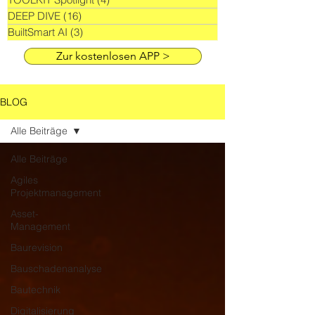
DEEP DIVE
(16)
16 Beiträge
BuiltSmart AI
(3)
3 Beiträge
Zur kostenlosen APP >
BLOG
Alle Beiträge
Alle Beiträge
Agiles
Projektmanagement
Asset-
Management
Baurevision
Bauschadenanalyse
Bautechnik
Digitalisierung