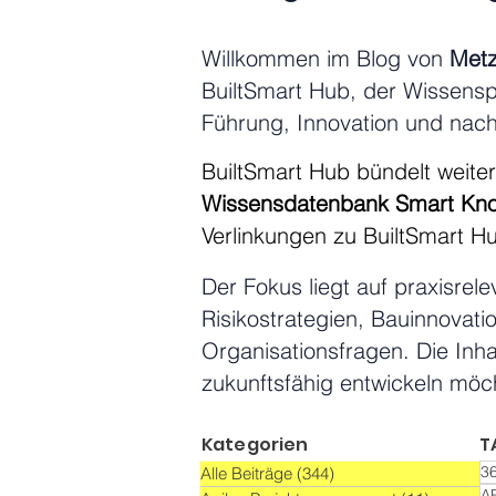
Willkommen im Blog von
Metz
BuiltSmart Hub, der Wissensp
Führung, Innovation und nac
BuiltSmart Hub bündelt weiter
Wissensdatenbank Smart Kno
Verlinkungen zu BuiltSmart Hu
Der Fokus liegt auf praxisrel
Risikostrategien, Bauinnovati
Organisationsfragen. Die Inha
zukunftsfähig entwickeln möc
Kategorien
T
3
Alle Beiträge
(344)
344 Beiträge
A