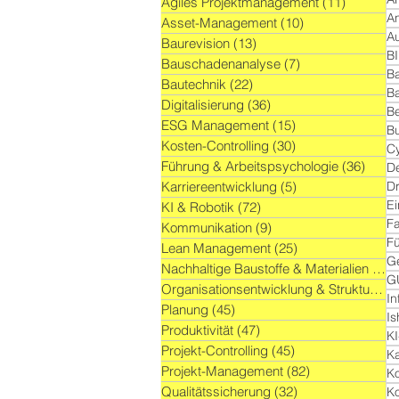
Agiles Projektmanagement
(11)
11 Beitr
A
Asset-Management
(10)
10 Beiträge
A
Baurevision
(13)
13 Beiträge
B
Bauschadenanalyse
(7)
7 Beiträge
B
Bautechnik
(22)
22 Beiträge
B
Digitalisierung
(36)
36 Beiträge
B
ESG Management
(15)
15 Beiträge
Bu
Kosten-Controlling
(30)
30 Beiträge
Cy
Führung & Arbeitspsychologie
(36)
36 Be
De
Karriereentwicklung
(5)
5 Beiträge
D
E
KI & Robotik
(72)
72 Beiträge
F
Kommunikation
(9)
9 Beiträge
Fü
Lean Management
(25)
25 Beiträge
G
Nachhaltige Baustoffe & Materialien
(9)
9
G
Organisationsentwicklung & Struktur
(60
In
Planung
(45)
45 Beiträge
I
Produktivität
(47)
47 Beiträge
KI
Projekt-Controlling
(45)
45 Beiträge
Ka
Projekt-Management
(82)
82 Beiträge
K
Qualitätssicherung
(32)
32 Beiträge
K