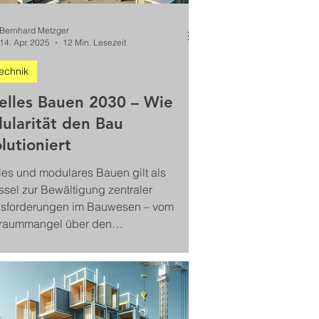
Bernhard Metzger
14. Apr. 2025
12 Min. Lesezeit
echnik
ielles Bauen 2030 – Wie
ularität den Bau
lutioniert
lles und modulares Bauen gilt als
ssel zur Bewältigung zentraler
sforderungen im Bauwesen – vom
raummangel über den
räftemangel bis hin zu Klimazielen.
Technologien, digitale Planung und
greiche Praxisprojekte aus Deutschland
uropa zeigen, wie mit modularer
ise Qualität, Effizienz und