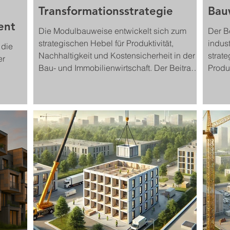
Transformationsstrategie
Bau
ent
Die Modulbauweise entwickelt sich zum
Der Be
strategischen Hebel für Produktivität,
indus
 die
Nachhaltigkeit und Kostensicherheit in der
strate
er
Bau- und Immobilienwirtschaft. Der Beitrag
Produk
analysiert konstruktive Grundlagen,
wie S
wirtschaftliche Skaleneffekte sowie digitale
regul
und regulatorische Erfolgsfaktoren.
Qualit
les und
Entscheider erhalten eine fundierte
ie
Orientierung für die industrielle
Transformation des Bauens.
ird die
inem