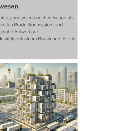
wesen
itrag analysiert serielles Bauen als
trielles Produktionssystem und
gische Antwort auf
tivitätsdefizite im Bauwesen. Er zeigt,
tandardisierung, digitale Planung und
atorische Beschleunigung Skalierung,
ät und Wirtschaftlichkeit ermöglichen.