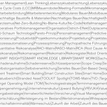
ean Management
Lean Thinking
Lebenszyklusbetrachtung
Lebenszyklu
fe Cycle Costs (LCC)
MR
Mauerroboter
Meeting-Formate
Mikromanage
1 Beiträge
tarbeiterbindung
Mitarbeiterentwicklung
Modulares Bauen
Modulbauw
chhaltige Baustoffe & Materialien
Nachhaltiges Bauen
Nachhaltigkeit
N
arzissmus
Net-Zero-Building
No-Blame-Kultur
No-Code
Notfallmanagem
peratives Portfoliomanagement
Organisation
Ostrich-Effekt
Outplaceme
U-Schaum Technologie
Pareto-Prinzip
Personalmanagement
Predictive
träge
iorisierung
Produktivität
Projektkommunikation
Projektleitung
Projektst
 Beiträge
ozessautomatisierung
Prozessoptimierung
Psychopathische Führungsk
iträge
antitative Risikoanalyse
RACI-Matrix
RASCI-Matrix
RCA (Root Cause An
sikoanalyse
Risikomanagement
Risikomatrix
Risikoregister
Robot Orien
MART INSIGHTS
SMART KNOWLEDGE LIBRARY
SMART WORKS
Sachv
chadenaufnahme
Schadenreserve
Schlüsselpersonen
Scope Creep
Se
lbstorganisation
Selbstverwirklichung
Serielles Bauen
Set-Based Desi
lent Treatment
Smart Building
Smart Construction Sites
Smart Home
So
atusbericht
Stranded Asset
TOOLKIT Spotlight
TOWS-Matrix
TVD (Targ
arget Operating Model (TOM)
Technologiestrategie
Terminmanagement
ypengenehmigung
Unternehmenskultur
Upward Bullying
VR
VUKA
Value
rgabestrategie
Vernatwortlichkeiten
Versicherung
Visual Management
ertschätzung
Wertsteigerung im Bestand
Wertstromanalyse
Whitepape
rtschaftskriminalität
Wärmeschutz
Zukunft der Arbeit
Zukunft des Baue