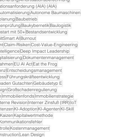
tionsanforderung (AIA) (AIA)
utomatisierung
Autonome Baumaschinen
planung
Baubetrieb
tenprüfung
Baukybernetik
Baulogistik
start mit 50+
Bestandsentwicklung
iltSmart AI
Burnout
nt
Claim-Risiken
Cost-Value-Engineering
ntelligence
Deep Impact Leadership
gitalisierung
Dokumentenmanagement
nahmen
EU AI Act
Eat the Frog
enz
Entscheidungsmanagement
ess
Führungskräfteentwicklung
aden Gutachten
Gebäudetyp E
sign
Großschadenregulierung
n
Immobilienfonds
Immobilienstrategie
nterne Revision
Interner Zinsfuß (IRR)
IoT
tenzen
KI-Adoption
KI-Agenten
KI-Skill
Kaizen
Kapitalwertmethode
Kommunikationsfehler
rolle
Kostenmanagement
nstruction
Lean Design