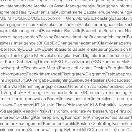
äge
nnuitätenmethode
Architektur
Asset-Management
Auftraggeber-Informa
ugmented Reality
Authentizität
Automatisierte Baustellenüberwachung
A
IM
BIM 4D/5D/6D/7D
Babyboomer - Gen. Alpha
Backcasting
Bauablauf
auen gegen Einsamkeit
Baukosten senken
Baukostenprognose
Baukos
auprojektmanagement
Baurevision
Baustelle
Bautechnik
Beruflicher Neu
ewerbungsgespräch
Bossing
Brandbekänpfung
Buchempfehlungen
Bu
siness Intelligence (BI)
CapEx
Changemanagement
Claim-Manageme
bersecurity
DEEP DIVE
Datenbasierte Baustellensteuerung
Decision I
iträge
sign Thinking
Die KI-Revolution
Digital Twins
Digitale Transformation
Di
rei-Punkt-Schätzung
Drohnen
ESG-Klassifizierung
ESG-konforme Maß
inzelvergabe
Eisenhower-Matrix
Energieeffizientes Design
Energieeffizi
achkompetenz
Fachkräftemangel
Fischgräten-Diagramm
Freigabeproz
hrungskultur
GU-Vergabe
Gaslighting
Gebäude-Resilienz
Gebäudesch
emba-Walk
Genehmigungsprozesse
Generation Alpha
Generatives De
 Beiträge
Ü-Vergabe
HR-Strategie
Humanoide Robotik
IR
Immersive Technologie
)
60 Beiträge
frastrukturbau
Innovation Bauen
Innovationsfallen
Interaktives Lernen
I
shikawa-Diagramm
JIT (Just-in Time-Philosophie)
KI & Robotik
KI Kompe
-Strategie
KI-ready
KPIs
KVP (Kontinuierliches-Verbesserungs-Prinzip)
rriereentwicklung
Karriereplanung
Kennzahlen
Klimagerechtes Bauen
ompetenzmanagement
Kompetenzprofile
Kosten-Controlling
Kostenkont
ostensteuerung
Krisenbewältigung
Kybernetik
LCC
Leadership
Lean Co