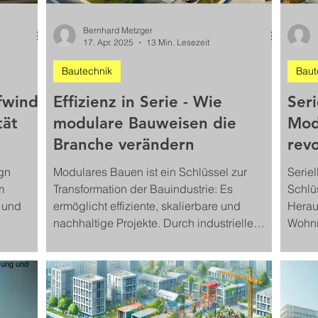
Bernhard Metzger
17. Apr. 2025
13 Min. Lesezeit
Bautechnik
Baut
fwind
Effizienz in Serie - Wie
Ser
tät
modulare Bauweisen die
Mod
Branche verändern
revo
gn
Modulares Bauen ist ein Schlüssel zur
Serie
m
Transformation der Bauindustrie: Es
Schlü
 und
ermöglicht effiziente, skalierbare und
Herau
nachhaltige Projekte. Durch industrielle
Wohn
Vorfertigung und digitale Prozesse
Fachk
verkürzen sich Bauzeiten, sinken Kosten
Neue 
und wird die Qualität messbar gesteigert –
erfol
bei gleichzeitiger Flexibilität für
und E
unterschiedliche Nutzungskonzepte.
Bauwe