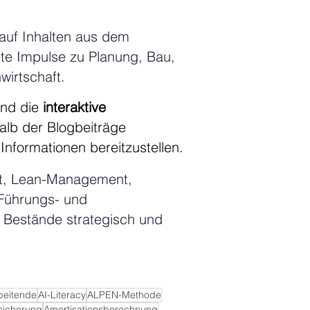
 auf Inhalten aus dem
rte Impulse zu Planung, Bau,
irtschaft.
nd die
interaktive
alb der Blogbeiträge
nformationen bereitzustellen.
ität, Lean-Management,
 Führungs- und
nd Bestände strategisch und
beitende
AI-Literacy
ALPEN-Methode
rsicherung
Amortisationsberechnung