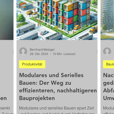
Nachh
Bernhard Metzger
28. Okt. 2024
10 Min. Lesezeit
Produktivität
Baut
Modulares und Serielles
Nac
Bauen: Der Weg zu
ged
effizienteren, nachhaltigeren
Abfa
sen
Bauprojekten
Umw
 senkt
Modulares und serielles Bauen spart Zeit
Modul