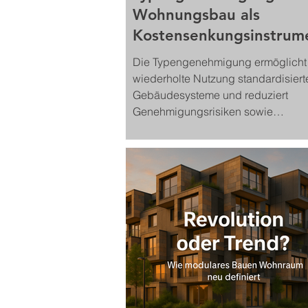
Wohnungsbau als
Kostensenkungsinstrum
Die Typengenehmigung ermöglicht
wiederholte Nutzung standardisiert
Gebäudesysteme und reduziert
Genehmigungsrisiken sowie
Projektlaufzeiten. Sie schafft die
regulatorische Grundlage für seriel
modulares Bauen und verbessert d
wirtschaftliche Skalierbarkeit von
Wohnungsbauprojekten. Dadurch w
Industrialisierung des Bauens zu e
zentralen Hebel zur Steigerung von
Produktivität und Kosteneffizienz.