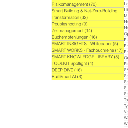
L
Risikomanagement
(70)
70 Beiträge
Li
Smart Building & Net-Zero-Building
(21)
2
Mi
Transformation
(32)
32 Beiträge
Na
Troubleshooting
(9)
9 Beiträge
N
Zeitmanagement
(14)
14 Beiträge
O
Buchempfehlungen
(16)
16 Beiträge
P
SMART INSIGHTS - Whitepaper
(5)
5 Bei
Pr
SMART WORKS - Fachbuchreihe
(17)
17
Pr
SMART KNOWLEDGE LIBRARY
(5)
5 Be
Qu
TOOLKIT Spotlight
(4)
4 Beiträge
Ri
DEEP DIVE
(16)
16 Beiträge
S
S
BuiltSmart AI
(3)
3 Beiträge
Se
Si
St
T
T
Ve
W
Wi