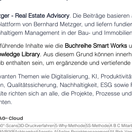
ger - Real Estate Advisory
. Die Beiträge basieren
lattform von Bernhard Metzger, und liefern fundie
hhaltigem Management in der Bau- und Immobilienw
führende Inhalte wie die
Buchreihe
Smart Works
u
wledge Library
. Aus diesem Grund können innerh
b enthalten sein, um ergänzende und vertiefende I
evanten Themen wie Digitalisierung, KI, Produktiv
on, Qualitätssicherung, Nachhaltigkeit, ESG sowie
lte richten sich an alle, die Projekte, Prozesse u
hten.
AG-Cloud
60°-Scans
3D-Druckverfahren
5-Why-Methode
5S-Methode
A B C Mitar
R/VR/XR
Achtsamkeit
Agentic AI
Agiles Projektmanagement
All-Risk-Ve