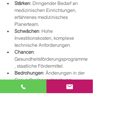
Stärken
: Dringender Bedarf an 
medizinischen Einrichtungen, 
erfahrenes medizinisches 
Planerteam.
Schwächen
: Hohe 
Investitionskosten, komplexe 
technische Anforderungen.
Chancen
: 
Gesundheitsförderungsprogramme
, staatliche Fördermittel.
Bedrohungen
: Änderungen in der 
Gesundheitsgesetzgebung, 
potenzielle Bauverzögerungen.
Fazit
Die SWOT-Analyse ist ein 
unverzichtbares Werkzeug im 
Bauprojektmanagement. Sie ermöglicht 