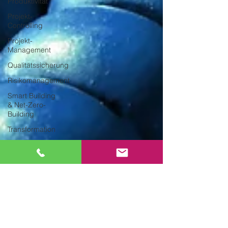
Produktivität
Projekt-
Controlling
Projekt-
Management
Qualitätssicherung
Risikomanagement
Smart Building
& Net-Zero-
Building
Transformation
Troubleshooting
Zeitmanagement
Buchempfehlungen
SMART
INSIGHTS -
Whitepaper
SMART WORKS