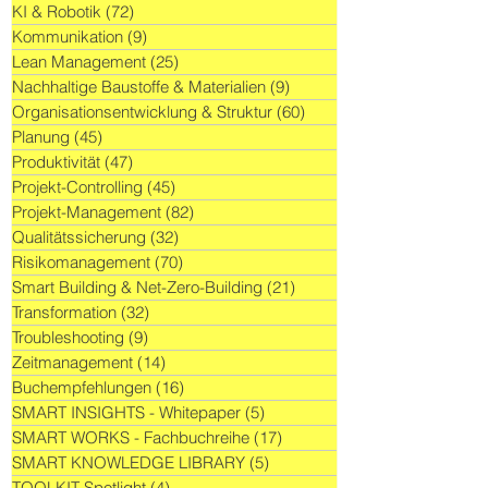
KI & Robotik
(72)
72 Beiträge
Kommunikation
(9)
9 Beiträge
Lean Management
(25)
25 Beiträge
Nachhaltige Baustoffe & Materialien
(9)
9 Beiträge
Organisationsentwicklung & Struktur
(60)
60 Beiträge
Planung
(45)
45 Beiträge
Produktivität
(47)
47 Beiträge
Projekt-Controlling
(45)
45 Beiträge
Projekt-Management
(82)
82 Beiträge
Qualitätssicherung
(32)
32 Beiträge
Risikomanagement
(70)
70 Beiträge
Smart Building & Net-Zero-Building
(21)
21 Beiträge
Transformation
(32)
32 Beiträge
Troubleshooting
(9)
9 Beiträge
Zeitmanagement
(14)
14 Beiträge
Buchempfehlungen
(16)
16 Beiträge
SMART INSIGHTS - Whitepaper
(5)
5 Beiträge
SMART WORKS - Fachbuchreihe
(17)
17 Beiträge
SMART KNOWLEDGE LIBRARY
(5)
5 Beiträge
TOOLKIT Spotlight
(4)
4 Beiträge