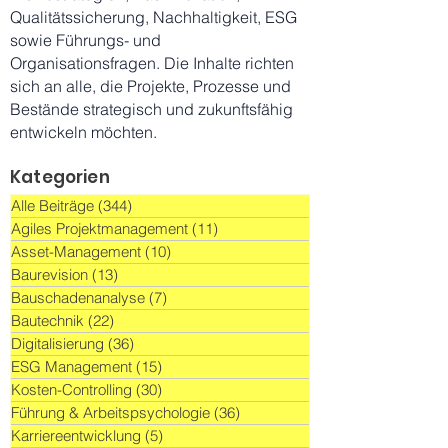
Qualitätssicherung, Nachhaltigkeit, ESG
sowie Führungs- und
Organisationsfragen. Die Inhalte richten
sich an alle, die Projekte, Prozesse und
Bestände strategisch und zukunftsfähig
entwickeln möchten.
Kategorien
Alle Beiträge
(344)
344 Beiträge
Agiles Projektmanagement
(11)
11 Beiträge
Asset-Management
(10)
10 Beiträge
Baurevision
(13)
13 Beiträge
Bauschadenanalyse
(7)
7 Beiträge
Bautechnik
(22)
22 Beiträge
Digitalisierung
(36)
36 Beiträge
ESG Management
(15)
15 Beiträge
Kosten-Controlling
(30)
30 Beiträge
Führung & Arbeitspsychologie
(36)
36 Beiträge
Karriereentwicklung
(5)
5 Beiträge