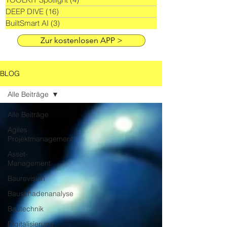
DEEP DIVE
(16)
16 Beiträge
BuiltSmart AI
(3)
3 Beiträge
Zur kostenlosen APP >
BLOG
Alle Beiträge
Alle Beiträge
Agiles
Projektmanagement
Asset-
Management
Baurevision
Bauschadenanalyse
Bautechnik
Digitalisierung