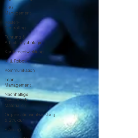
ESG
Management
Kosten-
Controlling
Führung &
Arbeitspsychologie
Karriereentwicklung
KI & Robotik
Kommunikation
Lean
Management
Nachhaltige
Baustoffe &
Materialien
Organisationsentwicklung
& Struktur
Planung